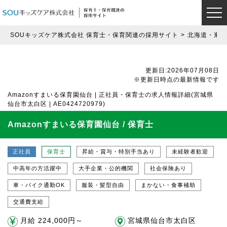
SOUキッズケア株式会社 保育士・保育関連の採用サイト
北海道・東北
更新日:2026年07月08日
※更新日時点の最新情報です
Amazonすまいる保育園仙台 | 正社員・保育士の求人情報詳細(宮城県
仙台市太白区 | AE0424720979)
Amazonすまいる保育園仙台 / 保育士
正社員
保育士
昇給・賞与・特別手当あり
未経験者歓迎
中高年の方活躍中
大手企業・公的機関
社会保険あり
車・バイク通勤OK
服装・髪型自由
まかない・食事補助
交通費支給
月給 224,000円～
宮城県仙台市太白区