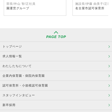
部長/外山 智/正社員
施設長/伊藤 由美子/正社
園運営グループ
名古屋市認可保育所
PAGE TOP
トップページ
求人情報一覧
わたしたちについて
企業内保育園・病院内保育園
認可保育所・小規模認可保育園
スタッフインタビュー
新卒採用