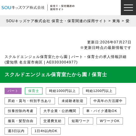
SOUキッズケア株式会社 保育士・保育関連の採用サイト
東海
愛知
更新日:2026年07月27日
※更新日時点の最新情報です
スクルドエンジェル保育室たから園 | パート・保育士の求人情報詳細
(愛知県 名古屋市南区 | AE0303004977)
スクルドエンジェル保育室たから園 / 保育士
パート
保育士
時給1000円以上
時給1200円以上
昇給・賞与・特別手当あり
未経験者歓迎
中高年の方活躍中
扶養控除内考慮
大手企業・公的機関
車・バイク通勤OK
服装・髪型自由
交通費支給
短期ワーク
WワークOK
週3日以内
1日4h以内OK