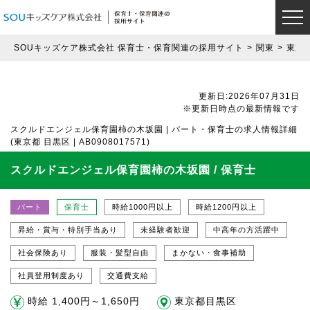
SOUキッズケア株式会社 保育士・保育関連の採用サイト
関東
東京
更新日:2026年07月31日
※更新日時点の最新情報です
スクルドエンジェル保育園柿の木坂園 | パート・保育士の求人情報詳細
(東京都 目黒区 | AB0908017571)
スクルドエンジェル保育園柿の木坂園 / 保育士
パート
保育士
時給1000円以上
時給1200円以上
昇給・賞与・特別手当あり
未経験者歓迎
中高年の方活躍中
社会保険あり
服装・髪型自由
まかない・食事補助
社員登用制度あり
交通費支給
時給 1,400円～1,650円
東京都目黒区