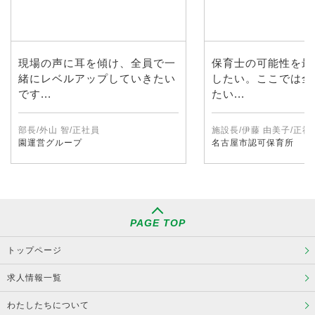
現場の声に耳を傾け、全員で一
保育士の可能性を最
緒にレベルアップしていきたい
したい。ここでは全
です...
たい...
部長/外山 智/正社員
施設長/伊藤 由美子/正社
園運営グループ
名古屋市認可保育所
PAGE TOP
トップページ
求人情報一覧
わたしたちについて