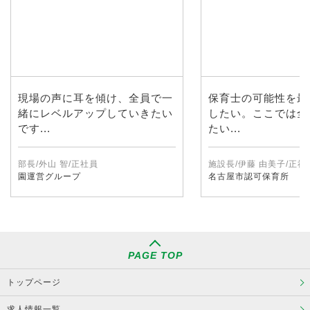
現場の声に耳を傾け、全員で一
保育士の可能性を最
緒にレベルアップしていきたい
したい。ここでは全
です...
たい...
部長/外山 智/正社員
施設長/伊藤 由美子/正社
園運営グループ
名古屋市認可保育所
PAGE TOP
トップページ
求人情報一覧