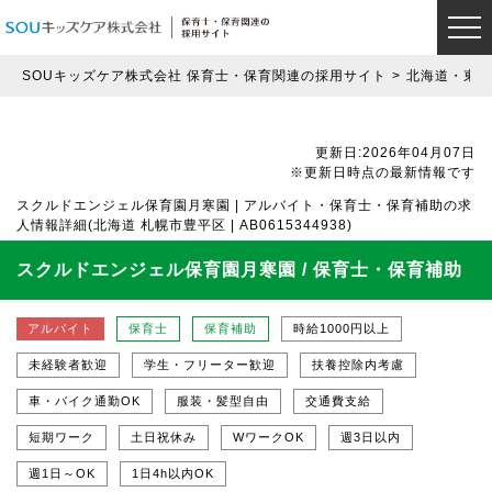
SOUキッズケア株式会社 保育士・保育関連の採用サイト
北海道・東北
更新日:2026年04月07日
※更新日時点の最新情報です
スクルドエンジェル保育園月寒園 | アルバイト・保育士・保育補助の求
人情報詳細(北海道 札幌市豊平区 | AB0615344938)
スクルドエンジェル保育園月寒園 / 保育士・保育補助
アルバイト
保育士
保育補助
時給1000円以上
未経験者歓迎
学生・フリーター歓迎
扶養控除内考慮
車・バイク通勤OK
服装・髪型自由
交通費支給
短期ワーク
土日祝休み
WワークOK
週3日以内
週1日～OK
1日4h以内OK