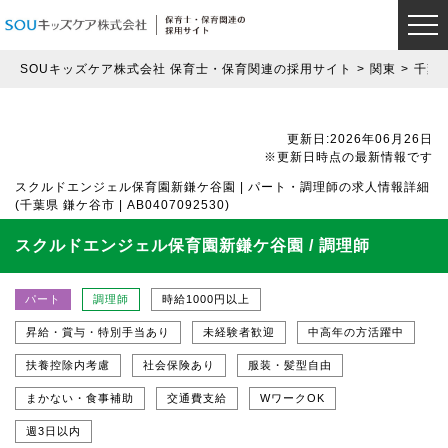
SOUキッズケア株式会社 保育士・保育関連の採用サイト
関東
千葉
更新日:2026年06月26日
※更新日時点の最新情報です
スクルドエンジェル保育園新鎌ケ谷園 | パート・調理師の求人情報詳細
(千葉県 鎌ケ谷市 | AB0407092530)
スクルドエンジェル保育園新鎌ケ谷園 / 調理師
パート
調理師
時給1000円以上
昇給・賞与・特別手当あり
未経験者歓迎
中高年の方活躍中
扶養控除内考慮
社会保険あり
服装・髪型自由
まかない・食事補助
交通費支給
WワークOK
週3日以内