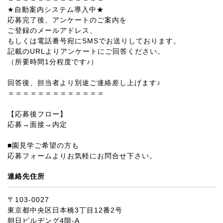
★自動案内システム導入中★
応募完了後、アンケートのご案内を
ご登録のメールアドレス、
もしくは電話番号宛にSMSでお送りしております。
記載のURLよりアンケートにご回答ください。
（所要時間1分程度です♪）
回答後、担当者より別途ご連絡差し上げます♪
＝＝＝＝＝＝＝＝＝＝＝＝＝
【応募後フロー】
応募→面接→内定
■園見学ご希望の方も
応募フォームよりお気軽にお問合せ下さい。
連絡先住所
〒103-0027
東京都中央区日本橋3丁目12番2号
朝日ビルヂング4階-A