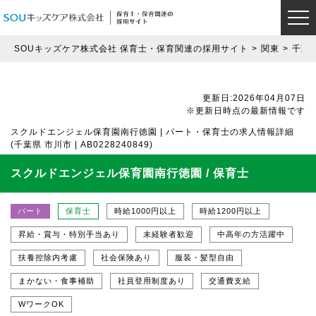
SOUキッズケア株式会社 保育士・保育関連の採用サイト
関東
千葉
更新日:2026年04月07日
※更新日時点の最新情報です
スクルドエンジェル保育園南行徳園 | パート・保育士の求人情報詳細
(千葉県 市川市 | AB0228240849)
スクルドエンジェル保育園南行徳園 / 保育士
パート
保育士
時給1000円以上
時給1200円以上
昇給・賞与・特別手当あり
未経験者歓迎
中高年の方活躍中
扶養控除内考慮
社会保険あり
服装・髪型自由
まかない・食事補助
社員登用制度あり
交通費支給
WワークOK