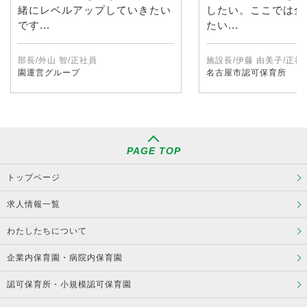
緒にレベルアップしていきたい
したい。ここでは全
です...
たい...
部長/外山 智/正社員
施設長/伊藤 由美子/正社
園運営グループ
名古屋市認可保育所
PAGE TOP
トップページ
求人情報一覧
わたしたちについて
企業内保育園・病院内保育園
認可保育所・小規模認可保育園