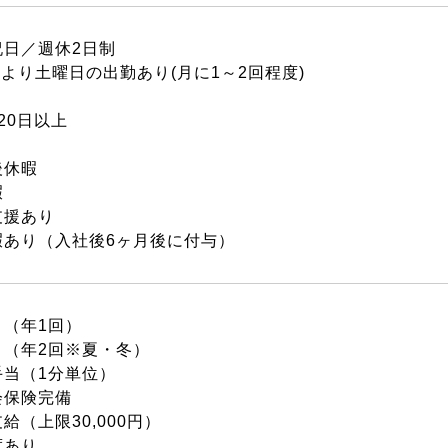
祝日／週休2日制
より土曜日の出勤あり(月に1～2回程度)
20日以上
後休暇
暇
支援あり
暇あり（入社後6ヶ月後に付与）
り（年1回）
り（年2回※夏・冬）
手当（1分単位）
会保険完備
給（上限30,000円）
度あり