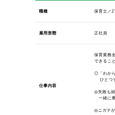
職種
保育士／2
雇用形態
正社員
保育業務
できるこ
◎「わか
ひとつず
仕事内容
◎失敗も
一緒に乗
◎ニガテ