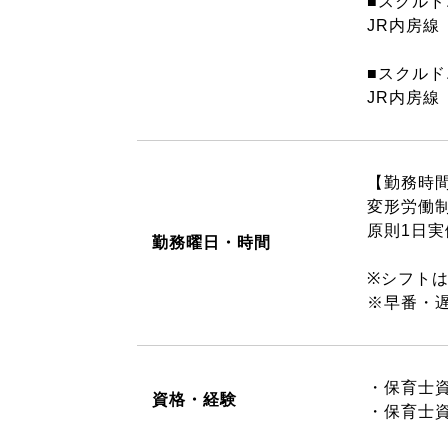
■スクルド
JR内房線
■スクル
JR内房線
【勤務時
変形労働
原則1日実
勤務曜日・時間
※シフト
※早番・
・保育士
資格・経験
・保育士