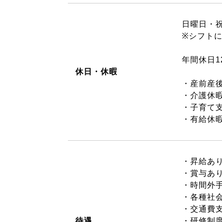
日曜日・
※シフトに
年間休日1
休日・休暇
・産前産
・介護休
・子育て
・有給休
・昇給あ
・賞与あ
・時間外
・各種社
・交通費支
待遇
・研修制