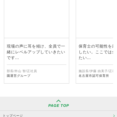
現場の声に耳を傾け、全員で一
保育士の可能性を最
緒にレベルアップしていきたい
したい。ここでは全
です...
たい...
部長/外山 智/正社員
施設長/伊藤 由美子/正社
園運営グループ
名古屋市認可保育所
PAGE TOP
トップページ