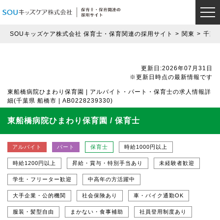
SOUキッズケア株式会社 保育士・保育関連の採用サイト
関東
千葉
更新日:2026年07月31日
※更新日時点の最新情報です
東船橋病院ひまわり保育園 | アルバイト・パート・保育士の求人情報詳
細(千葉県 船橋市 | AB0228239330)
東船橋病院ひまわり保育園 / 保育士
アルバイト
パート
保育士
時給1000円以上
時給1200円以上
昇給・賞与・特別手当あり
未経験者歓迎
学生・フリーター歓迎
中高年の方活躍中
大手企業・公的機関
社会保険あり
車・バイク通勤OK
服装・髪型自由
まかない・食事補助
社員登用制度あり