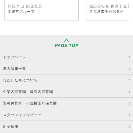
部長/外山 智/正社員
施設長/伊藤 由美子/正社
園運営グループ
名古屋市認可保育所
PAGE TOP
トップページ
求人情報一覧
わたしたちについて
企業内保育園・病院内保育園
認可保育所・小規模認可保育園
スタッフインタビュー
新卒採用