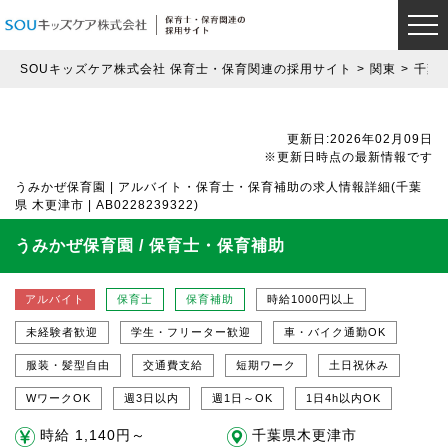
SOUキッズケア株式会社 保育士・保育関連の採用サイト
関東
千葉
更新日:2026年02月09日
※更新日時点の最新情報です
うみかぜ保育園 | アルバイト・保育士・保育補助の求人情報詳細(千葉
県 木更津市 | AB0228239322)
うみかぜ保育園 / 保育士・保育補助
アルバイト
保育士
保育補助
時給1000円以上
未経験者歓迎
学生・フリーター歓迎
車・バイク通勤OK
服装・髪型自由
交通費支給
短期ワーク
土日祝休み
WワークOK
週3日以内
週1日～OK
1日4h以内OK
時給 1,140円～
千葉県木更津市