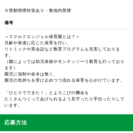
※受動喫煙対策あり・敷地内禁煙
備考
＜スクルドエンジェル保育園とは？＞
月齢や発達に応じた保育を行い、
リトミックや英会話など教育プログラムも充実しておりま
す。
（園によっては幼児体操やモンテッソーリ教育も行っており
ます）
園児に強制や命令は無く、
園児の気持ちを受け止めつつ流れる保育を心がけています。
「ひとりでできた！」とよろこびの機会を
たくさんつくってあげられるよう見守ったり手伝ったりして
います。
応募方法