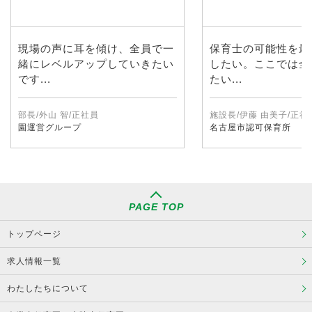
現場の声に耳を傾け、全員で一
保育士の可能性を最
緒にレベルアップしていきたい
したい。ここでは全
です...
たい...
部長/外山 智/正社員
施設長/伊藤 由美子/正社
園運営グループ
名古屋市認可保育所
PAGE TOP
トップページ
求人情報一覧
わたしたちについて